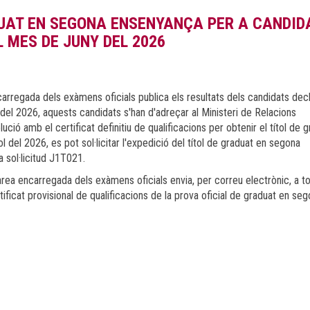
DUAT EN SEGONA ENSENYANÇA PER A CANDID
 MES DE JUNY DEL 2026
encarregada dels exàmens oficials publica els resultats dels candidats dec
y del 2026, aquests candidats s'han d'adreçar al Ministeri de Relacions
olució amb el certificat definitiu de qualificacions per obtenir el títol de 
l del 2026, es pot sol·licitar l'expedició del títol de graduat en segona
 sol·licitud J1T021.
'àrea encarregada dels exàmens oficials envia, per correu electrònic, a to
ificat provisional de qualificacions de la prova oficial de graduat en se